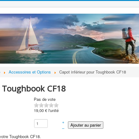
e
Accessoires et Options
Capot inférieur pour Toughbook CF18
ur Toughbook CF18
Pas de vote
19,00 €
l'unité
+
–
e votre Toughbook CF18.