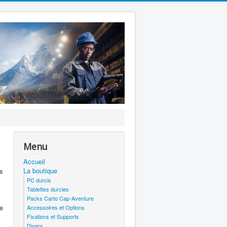
Menu
Accueil
La boutique
is
PC durcis
Tablettes durcies
Packs Carto Cap-Aventure
e
Accessoires et Options
Fixations et Supports
Divers