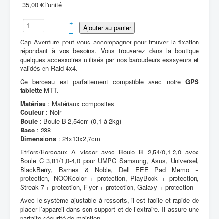
35,00 €
l'unité
+
–
Cap Aventure peut vous accompagner pour trouver la fixation
répondant à vos besoins. Vous trouverez dans la boutique
quelques accessoires utilisés par nos baroudeurs essayeurs et
validés en Raid 4x4.
Ce berceau est parfaitement compatible avec notre
GPS
tablette
MTT.
Matériau
: Matériaux composites
Couleur
: Noir
Boule
: Boule B 2,54cm (0,1 à 2kg)
Base
: 238
Dimensions
: 24x13x2,7cm
Etriers/Berceaux A visser avec Boule B 2,54/0,1-2,0 avec
Boule C 3,81/1,0-4,0 pour UMPC Samsung, Asus, Universel,
BlackBerry, Barnes & Noble, Dell EEE Pad Memo +
protection, NOOKcolor + protection, PlayBook + protection,
Streak 7 + protection, Flyer + protection, Galaxy + protection
Avec le système ajustable à ressorts, il est facile et rapide de
placer l’appareil dans son support et de l’extraire. Il assure une
parfaite sécurité de maintien.