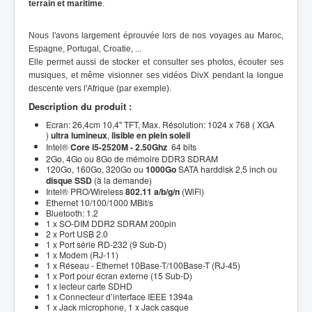
terrain et maritime
.
Nous l'avons largement éprouvée lors de nos voyages au Maroc,
Espagne, Portugal, Croatie, ...
Elle permet aussi de stocker et consulter ses photos, écouter ses
musiques, et même visionner ses vidéos DivX pendant la longue
descente vers l'Afrique (par exemple).
Description du produit :
Ecran: 26,4cm 10,4" TFT, Max. Résolution: 1024 x 768 ( XGA
)
ultra lumineux
,
lisible en plein soleil
Intel®
Core i
5-2520M - 2.50Ghz
64 bits
2Go, 4Go ou 8Go de mémoire DDR3 SDRAM
120Go, 160Go, 320Go ou
1000Go
SATA harddisk 2,5 inch ou
disque SSD
(à la demande)
Intel® PRO/Wireless
802.11 a/b/g/n
(WiFi)
Ethernet 10/100/1000 MBit/s
Bluetooth: 1.2
1 x SO-DIM DDR2 SDRAM 200pin
2 x Port USB 2.0
1 x Port série RD-232 (9 Sub-D)
1 x Modem (RJ-11)
1 x Réseau - Ethernet 10Base-T/100Base-T (RJ-45)
1 x Port pour écran externe (15 Sub-D)
1 x lecteur carte SDHD
1 x Connecteur d’interface IEEE 1394a
1 x Jack microphone, 1 x Jack casque