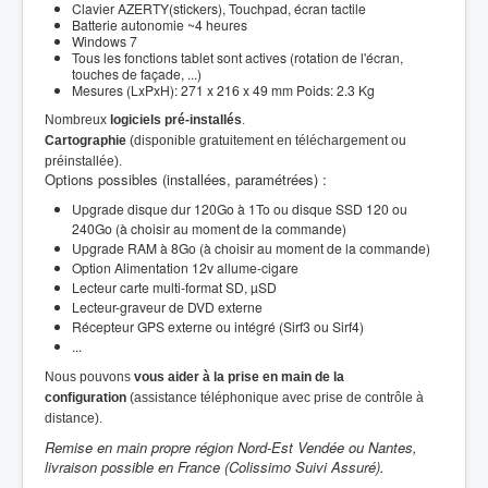
Clavier AZERTY(stickers), Touchpad, écran tactile
Batterie autonomie ~4 heures
Windows 7
Tous les fonctions tablet sont actives (rotation de l'écran,
touches de façade, ...)
Mesures (LxPxH): 271 x 216 x 49 mm Poids: 2.3 Kg
Nombreux
logiciels pré-installés
.
Cartographie
(disponible gratuitement en téléchargement ou
préinstallée).
Options possibles (installées, paramétrées) :
Upgrade disque dur 120Go à 1To ou disque SSD 120 ou
240Go (à choisir au moment de la commande)
Upgrade RAM à 8Go (à choisir au moment de la commande)
Option Alimentation 12v allume-cigare
Lecteur carte multi-format SD, µSD
Lecteur-graveur de DVD externe
Récepteur GPS externe ou intégré (Sirf3 ou Sirf4)
...
Nous pouvons
vous aider à la prise en main de la
configuration
(assistance téléphonique avec prise de contrôle à
distance).
Remise en main propre région Nord-Est Vendée ou Nantes,
livraison possible en France (Colissimo Suivi Assuré).