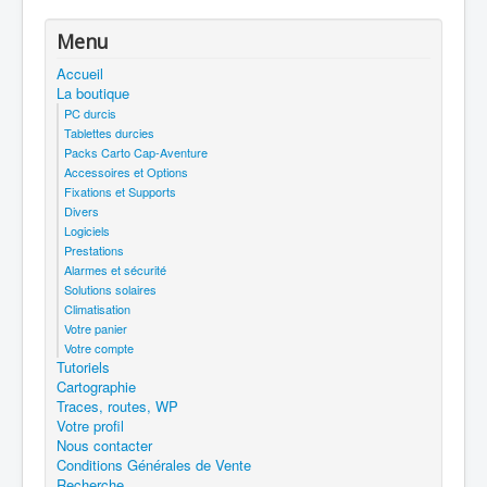
Menu
Accueil
La boutique
PC durcis
Tablettes durcies
Packs Carto Cap-Aventure
Accessoires et Options
Fixations et Supports
Divers
Logiciels
Prestations
Alarmes et sécurité
Solutions solaires
Climatisation
Votre panier
Votre compte
Tutoriels
Cartographie
Traces, routes, WP
Votre profil
Nous contacter
Conditions Générales de Vente
Recherche