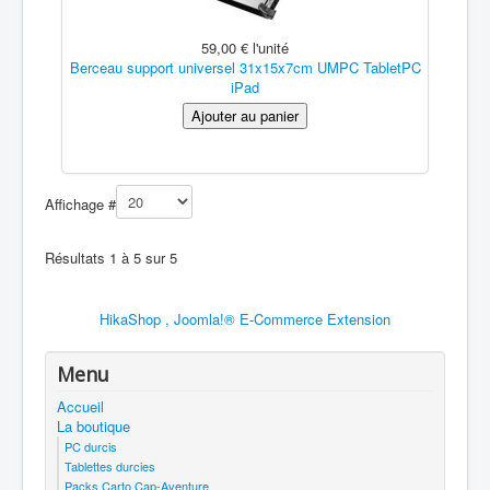
59,00 €
l'unité
Berceau support universel 31x15x7cm UMPC TabletPC
iPad
Affichage #
Résultats 1 à 5 sur 5
HikaShop , Joomla!® E-Commerce Extension
Menu
Accueil
La boutique
PC durcis
Tablettes durcies
Packs Carto Cap-Aventure