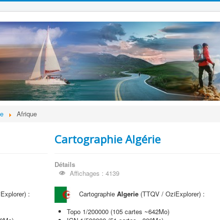
ie
Afrique
Cartographie Algérie
Détails
Affichages : 4139
xplorer) :
Cartographie
Algerie
(TTQV / OziExplorer) :
Topo 1/200000 (105 cartes ~642Mo)