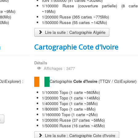
00Mo)
IGN 1/500000 (51 cartes ~302Mo)
1/100000 Russe (couverture partielle) (8 carte
rte ~9Mo)
~19Mo)
580Mo)
1/200000 Russe (365 cartes ~775Mo)
00Mo)
1/500000 Russe (55 cartes ~142Mo)
Lire la suite : Cartographie Algérie
a
Cartographie Cote d'Ivoire
Détails
Affichages : 3477
ziExplorer) :
Cartographie
Cote d'Ivoire
(TTQV / OziExplorer) 
1/100000 Topo (1 carte ~560Mo)
1/200000 Topo (1 carte ~146Mo)
1/400000 Topo (1 carte ~38Mo)
1/800000 Topo (1 carte ~8Mo)
1/1600000 Topo (1 carte ~2Mo)
a
1/200000 Russe (37 cartes ~58Mo)
1/500000 Russe (16 cartes ~45Mo)
Lire la suite : Cartographie Cote d'Ivoire