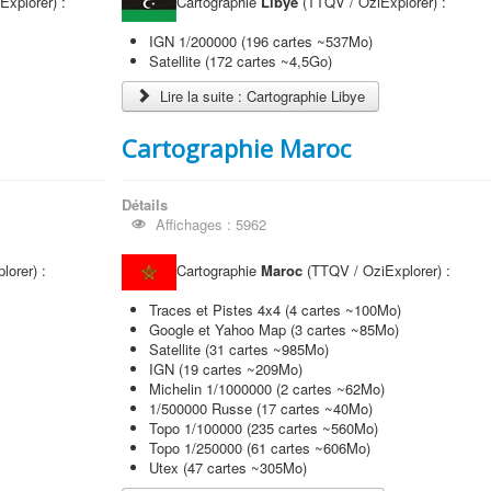
xplorer) :
Cartographie
Libye
(TTQV / OziExplorer) :
IGN 1/200000 (196 cartes ~537Mo)
Satellite (172 cartes ~4,5Go)
Lire la suite : Cartographie Libye
Cartographie Maroc
Détails
Affichages : 5962
orer) :
Cartographie
Maroc
(TTQV / OziExplorer) :
Traces et Pistes 4x4 (4 cartes ~100Mo)
Google et Yahoo Map (3 cartes ~85Mo)
Satellite (31 cartes ~985Mo)
IGN (19 cartes ~209Mo)
Michelin 1/1000000 (2 cartes ~62Mo)
1/500000 Russe (17 cartes ~40Mo)
Topo 1/100000 (235 cartes ~560Mo)
Topo 1/250000 (61 cartes ~606Mo)
Utex (47 cartes ~305Mo)