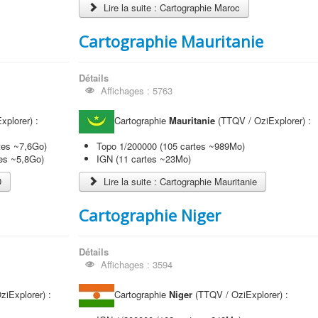
Lire la suite : Cartographie Maroc
Cartographie Mauritanie
Détails
Affichages : 5763
plorer) :
Cartographie
Mauritanie
(TTQV / OziExplorer) :
rtes ~7,6Go)
Topo 1/200000 (105 cartes ~989Mo)
tes ~5,8Go)
IGN (11 cartes ~23Mo)
D
Lire la suite : Cartographie Mauritanie
Cartographie Niger
Détails
Affichages : 3594
iExplorer) :
Cartographie
Niger
(TTQV / OziExplorer) :